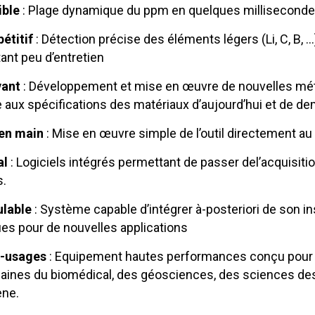
ible
: Plage dynamique du ppm en quelques milliseconde
étitif
: Détection précise des éléments légers (Li, C, B,
ant peu d’entretien
vant
: Développement et mise en œuvre de nouvelles mét
 aux spécifications des matériaux d’aujourd’hui et de de
 en main
: Mise en œuvre simple de l’outil directement au
al
: Logiciels intégrés permettant de passer del’acquisiti
.
lable
: Système capable d’intégrer à-posteriori de son i
ues pour de nouvelles applications
i-usages
: Equipement hautes performances conçu pour l’
ines du biomédical, des géosciences, des sciences des
ène.