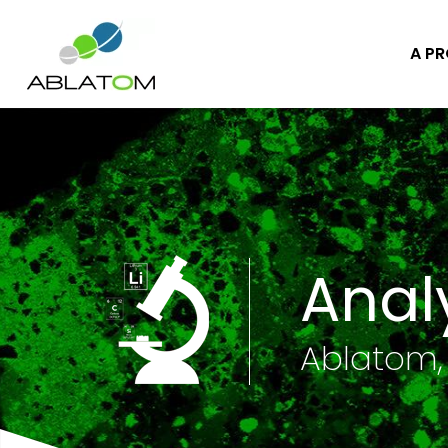
A P
Anal
Ablatom,