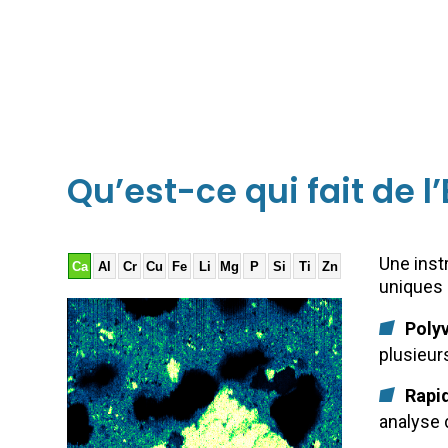
Qu’est-ce qui fait de l
Une inst
Ca
Al
Cr
Cu
Fe
Li
Mg
P
Si
Ti
Zn
uniques 
Poly
plusieur
Rapi
analyse 