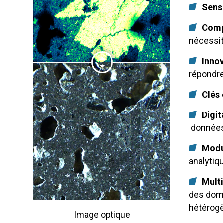
Sens
Comp
nécessit
Inno
répondre
Clés
Digit
données
Modu
analytiq
Mult
des doma
hétérog
Image optique